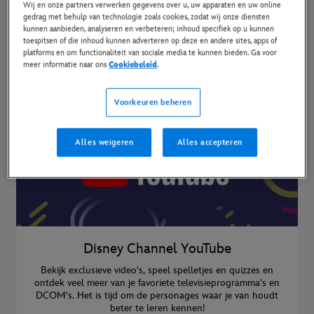
Wij en onze partners verwerken gegevens over u, uw apparaten en uw online
gedrag met behulp van technologie zoals cookies, zodat wij onze diensten
kunnen aanbieden, analyseren en verbeteren; inhoud specifiek op u kunnen
toespitsen of die inhoud kunnen adverteren op deze en andere sites, apps of
platforms en om functionaliteit van sociale media te kunnen bieden. Ga voor
meer informatie naar ons
Cookiebeleid
.
Voorkeuren beheren
Alles weigeren
Alles accepteren
Disney Channel YouTube
Bekijk exclusieve video's, speel spelletjes en quizzes en
ontdek veel meer van je favoriete televisieprogramma's en
DCOM's. Het is tijd om de personages waar je van houdt
beter te leren kennen!