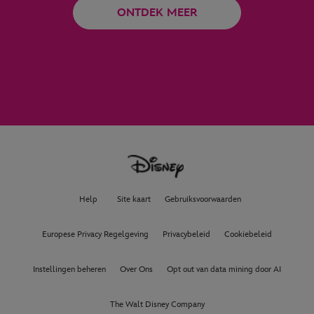
ONTDEK MEER
Help
Site kaart
Gebruiksvoorwaarden
Europese Privacy Regelgeving
Privacybeleid
Cookiebeleid
Instellingen beheren
Over Ons
Opt out van data mining door AI
The Walt Disney Company